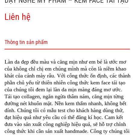
DẠY NGHỀ MỸ PHẨM – KEM FACE TÁI TẠO
Liên hệ
Thông tin sản phẩm
Làn da đẹp đều màu và căng mịn như em bé là ước mơ
của không chỉ chị em chúng mình mà còn là niềm khao
khát của cánh mày râu. Với công thức ổn định, các thành
phần chủ yếu từ thiên nhiên công thức kem face tái tạo
của chúng tôi đem lại làn da mịn màng đáng mơ ước.
Tái tạo collagen, ngăn ngừa thâm nám, căng mịn từng
đường nét khuôn mặt. Nền kem thấm nhanh, không bết
dính. Chúng tôi có mẫu test cho khách hàng dùng thử,
đạt hiệu quả như yêu cầu có thể đăng kí học. Cam kết
đưa vào sản xuất công nghiệp hiệu quả, sẽ hỗ trợ chỉnh
công thức khi cần sản xuất handmade. Công ty chúng tôi