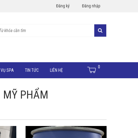
Đăng ký
Đăng nhập
0
 VỤ SPA
TIN TỨC
LIÊN HỆ
G MỸ PHẨM