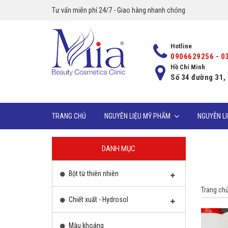
Tư vấn miễn phí 24/7 - Giao hàng nhanh chóng
Hotline
0906629256 - 0
Hồ Chí Minh
Số 34 đường 31,
TRANG CHỦ
NGUYÊN LIỆU MỸ PHẨM
NGUYỄN L
DANH MỤC
Bột từ thiên nhiên
Trang ch
Chiết xuất - Hydrosol
Màu khoáng