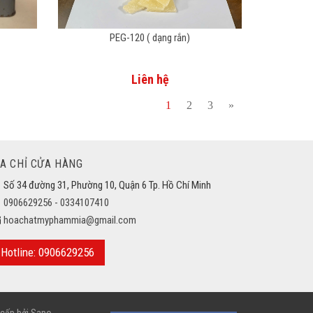
PEG-120 ( dạng rắn)
Liên hệ
1
2
3
»
ỊA CHỈ CỬA HÀNG
Số 34 đường 31, Phường 10, Quận 6 Tp. Hồ Chí Minh
0906629256 - 0334107410
hoachatmyphammia@gmail.com
Hotline: 0906629256