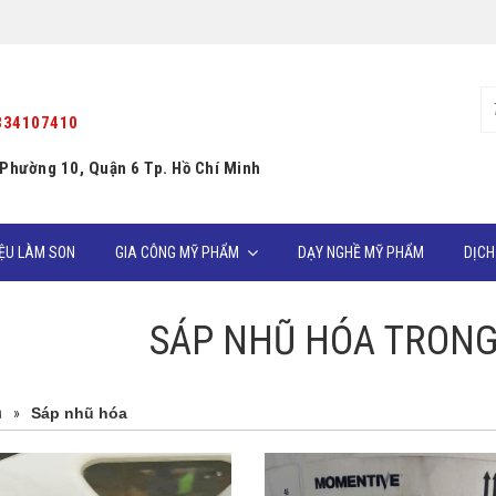
334107410
 Phường 10, Quận 6 Tp. Hồ Chí Minh
IỆU LÀM SON
GIA CÔNG MỸ PHẨM
DẠY NGHỀ MỸ PHẨM
DỊCH
SÁP NHŨ HÓA TRON
ủ
»
Sáp nhũ hóa