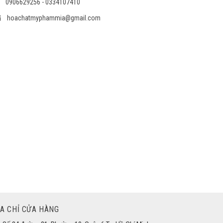
0906629256 - 0334107410
hoachatmyphammia@gmail.com
ỊA CHỈ CỬA HÀNG