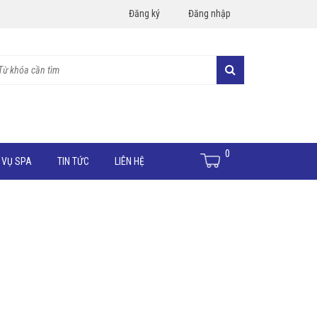
Đăng ký
Đăng nhập
0
 VỤ SPA
TIN TỨC
LIÊN HỆ