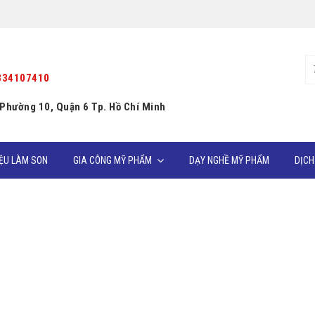
334107410
 Phường 10, Quận 6 Tp. Hồ Chí Minh
IỆU LÀM SON
GIA CÔNG MỸ PHẨM
DẠY NGHỀ MỸ PHẨM
DỊCH