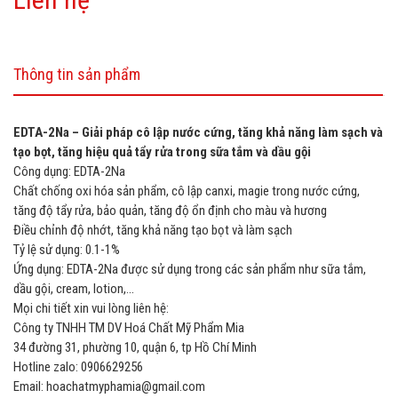
Thông tin sản phẩm
EDTA-2Na – Giải pháp cô lập nước cứng, tăng khả năng làm sạch và
tạo bọt, tăng hiệu quả tẩy rửa trong sữa tắm và dầu gội
Công dụng: EDTA-2Na
Chất chống oxi hóa sản phẩm, cô lập canxi, magie trong nước cứng,
tăng độ tẩy rửa, bảo quản, tăng độ ổn định cho màu và hương
Điều chỉnh độ nhớt, tăng khả năng tạo bọt và làm sạch
Tỷ lệ sử dụng: 0.1-1%
Ứng dụng: EDTA-2Na được sử dụng trong các sản phẩm như sữa tắm,
dầu gội, cream, lotion,...
Mọi chi tiết xin vui lòng liên hệ:
Công ty TNHH TM DV Hoá Chất Mỹ Phẩm Mia
34 đường 31, phường 10, quận 6, tp Hồ Chí Minh
Hotline zalo: 0906629256
Email: hoachatmyphamia@gmail.com