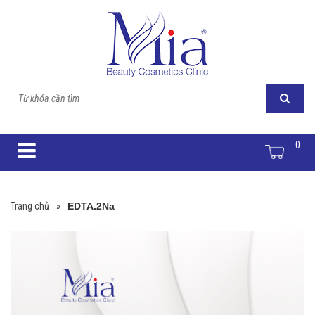
0
Trang chủ
»
EDTA.2Na