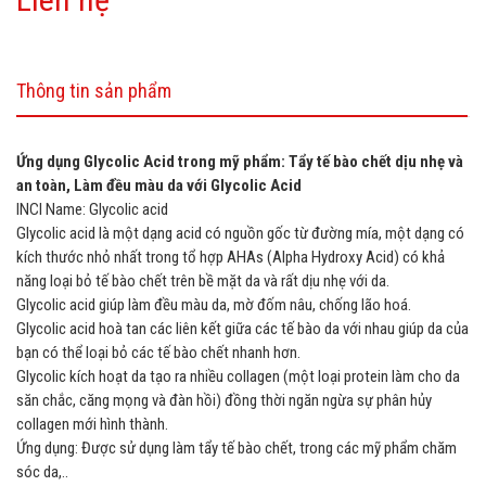
Thông tin sản phẩm
Ứng dụng Glycolic Acid trong mỹ phẩm: Tẩy tế bào chết dịu nhẹ và
an toàn, Làm đều màu da với Glycolic Acid
INCI Name: Glycolic acid
Glycolic acid là một dạng acid có nguồn gốc từ đường mía, một dạng có
kích thước nhỏ nhất trong tổ hợp AHAs (Alpha Hydroxy Acid) có khả
năng loại bỏ tế bào chết trên bề mặt da và rất dịu nhẹ với da.
Glycolic acid giúp làm đều màu da, mờ đốm nâu, chống lão hoá.
Glycolic acid hoà tan các liên kết giữa các tế bào da với nhau giúp da của
bạn có thể loại bỏ các tế bào chết nhanh hơn.
Glycolic kích hoạt da tạo ra nhiều collagen (một loại protein làm cho da
săn chắc, căng mọng và đàn hồi) đồng thời ngăn ngừa sự phân hủy
collagen mới hình thành.
Ứng dụng: Được sử dụng làm tẩy tế bào chết, trong các mỹ phẩm chăm
sóc da,..