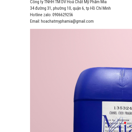
Công ty TNHH TM DV Hoá Chất Mỹ Phẩm Mia
34 đường 31, phường 10, quận 6, tp Hồ Chí Minh
Hotline zalo: 0906629256
Email: hoachatmyphamia@gmail.com