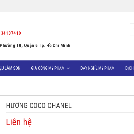
334107410
 Phường 10, Quận 6 Tp. Hồ Chí Minh
IỆU LÀM SON
GIA CÔNG MỸ PHẨM
DẠY NGHỀ MỸ PHẨM
DỊCH
HƯƠNG COCO CHANEL
Liên hệ