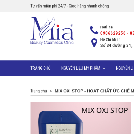
Tư vấn miễn phí 24/7 - Giao hàng nhanh chóng
Hotline
0906629256 - 0
Hồ Chí Minh
Số 34 đường 31,
TRANG CHỦ
NGUYÊN LIỆU MỸ PHẨM
NGUYỄN L
Trang chủ
»
MIX OXI STOP - HOẠT CHẤT ỨC CHẾ