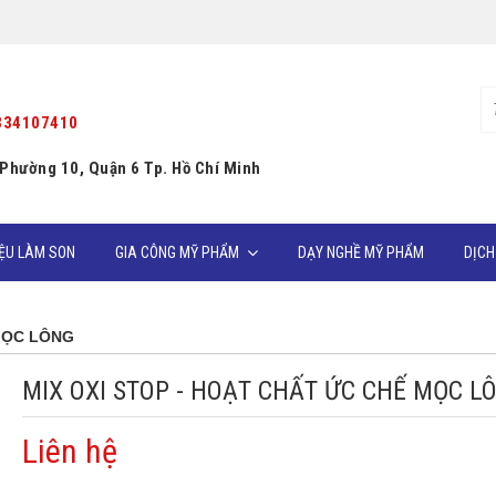
334107410
 Phường 10, Quận 6 Tp. Hồ Chí Minh
IỆU LÀM SON
GIA CÔNG MỸ PHẨM
DẠY NGHỀ MỸ PHẨM
DỊCH
 MỌC LÔNG
MIX OXI STOP - HOẠT CHẤT ỨC CHẾ MỌC L
Liên hệ