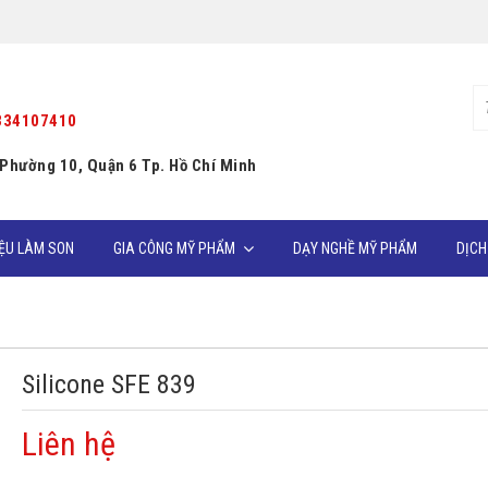
334107410
 Phường 10, Quận 6 Tp. Hồ Chí Minh
IỆU LÀM SON
GIA CÔNG MỸ PHẨM
DẠY NGHỀ MỸ PHẨM
DỊCH
Silicone SFE 839
Liên hệ