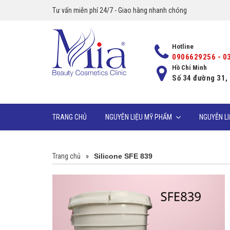
Tư vấn miễn phí 24/7 - Giao hàng nhanh chóng
Hotline
0906629256 - 0
Hồ Chí Minh
Số 34 đường 31,
TRANG CHỦ
NGUYÊN LIỆU MỸ PHẨM
NGUYỄN L
Trang chủ
»
Silicone SFE 839