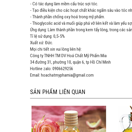
- Có tác dụng làm mềm cấu trúc sợi tóc.
- Tạo điều kiện cho các hoạt chất khác ngấm sâu vào tóc nhằ
- Thành phần chống oxy hoá trong mỹ phẩm.
- Thioglycolic acid và muối giúp phá vỡ liên kết và làm yếu s
Ứng dụng: Làm thành phần trong kem tẩy lông, trong các sản
Tỉ lệ sử dụng: 0,5-5%
Xuất xứ: Đức.
Mọi chi tiết xin vui lòng liên hệ:
Công ty TNHH TM DV Hoá Chất Mỹ Phẩm Mia
34 đường 31, phường 10, quận 6, tp Hồ Chí Minh
Hotline zalo: 0906629256
Email: hoachatmyphamia@gmail.com
SẢN PHẨM LIÊN QUAN