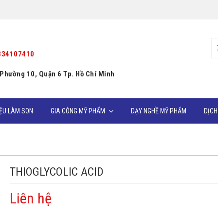
334107410
 Phường 10, Quận 6 Tp. Hồ Chí Minh
IỆU LÀM SON
GIA CÔNG MỸ PHẨM
DẠY NGHỀ MỸ PHẨM
DỊCH
THIOGLYCOLIC ACID
Liên hệ