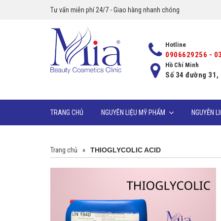
Tư vấn miễn phí 24/7 - Giao hàng nhanh chóng
Hotline
0906629256 - 0
Hồ Chí Minh
Số 34 đường 31,
TRANG CHỦ
NGUYÊN LIỆU MỸ PHẨM
NGUYỄN L
Trang chủ
»
THIOGLYCOLIC ACID