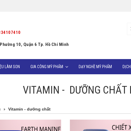
334107410
 Phường 10, Quận 6 Tp. Hồ Chí Minh
IỆU LÀM SON
GIA CÔNG MỸ PHẨM
DẠY NGHỀ MỸ PHẨM
DỊCH
VITAMIN - DƯỠNG CHẤT
ủ
»
Vitamin - dưỡng chất