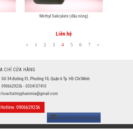
Methyl Salicylate (dầu nóng)
Liên hệ
«
1
2
3
4
5
6
7
»
ỊA CHỈ CỬA HÀNG
Số 34 đường 31, Phường 10, Quận 6 Tp. Hồ Chí Minh
0906629256 - 0334107410
hoachatmyphammia@gmail.com
Hotline: 0906629256
Send Us a Message