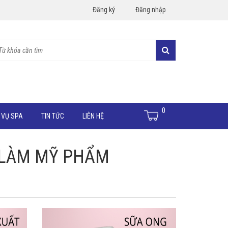
Đăng ký
Đăng nhập
0
 VỤ SPA
TIN TỨC
LIÊN HỆ
 LÀM MỸ PHẨM