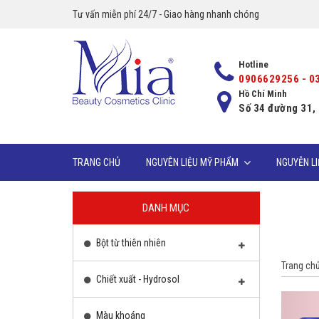
Tư vấn miễn phí 24/7 - Giao hàng nhanh chóng
Hotline
0906629256 - 0
Hồ Chí Minh
Số 34 đường 31,
TRANG CHỦ
NGUYÊN LIỆU MỸ PHẨM
NGUYỄN L
DANH MỤC
Bột từ thiên nhiên
Trang ch
Chiết xuất - Hydrosol
Màu khoáng