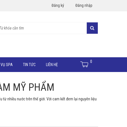
Đăng ký
Đăng nhập
0
 VỤ SPA
TIN TỨC
LIÊN HỆ
LÀM MỸ PHẨM
u từ nhiều nước trên thế giới. Với cam kết đem lại nguyên liệu