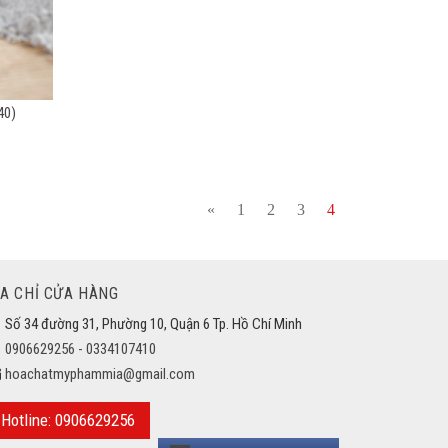
40)
«
1
2
3
4
ỊA CHỈ CỬA HÀNG
Số 34 đường 31, Phường 10, Quận 6 Tp. Hồ Chí Minh
0906629256 - 0334107410
hoachatmyphammia@gmail.com
Hotline: 0906629256