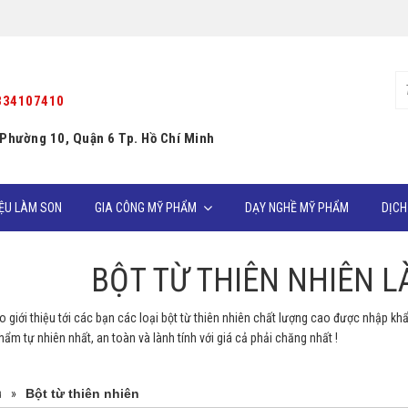
334107410
 Phường 10, Quận 6 Tp. Hồ Chí Minh
IỆU LÀM SON
GIA CÔNG MỸ PHẨM
DẠY NGHỀ MỸ PHẨM
DỊCH
BỘT TỪ THIÊN NHIÊN 
o giới thiệu tới các bạn các loại bột từ thiên nhiên chất lượng cao được nhập khẩ
ẩm tự nhiên nhất, an toàn và lành tính với giá cả phải chăng nhất !
ủ
»
Bột từ thiên nhiên