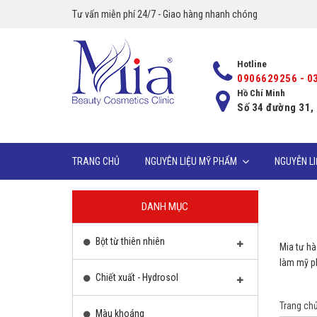
Tư vấn miễn phí 24/7 - Giao hàng nhanh chóng
Hotline
0906629256 - 0
Hồ Chí Minh
Số 34 đường 31,
TRANG CHỦ
NGUYÊN LIỆU MỸ PHẨM
NGUYỄN L
DANH MỤC
Bột từ thiên nhiên
Mia tư hà
làm mỹ ph
Chiết xuất - Hydrosol
Trang ch
Màu khoáng