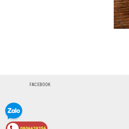
FACEBOOK
0906629256