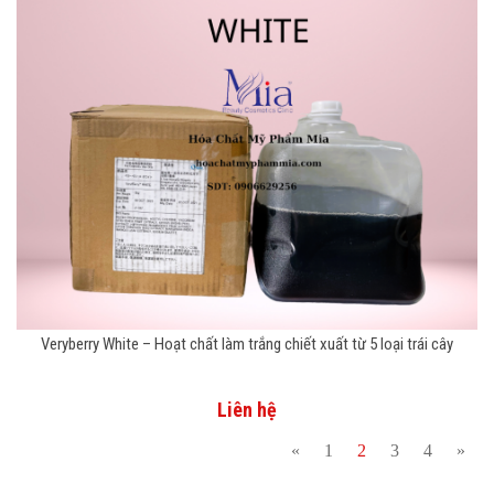
Veryberry White – Hoạt chất làm trắng chiết xuất từ 5 loại trái cây
Liên hệ
«
1
2
3
4
»